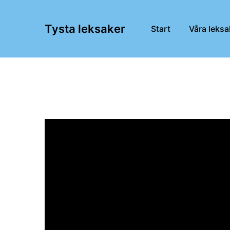
Tysta leksaker
Start
Våra leksa