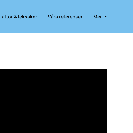
mattor & leksaker
Våra referenser
Mer